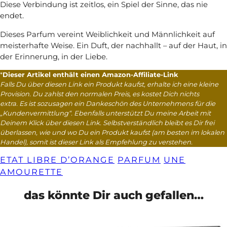
Diese Verbindung ist zeitlos, ein Spiel der Sinne, das nie
endet.
Dieses Parfum vereint Weiblichkeit und Männlichkeit auf
meisterhafte Weise. Ein Duft, der nachhallt – auf der Haut, in
der Erinnerung, in der Liebe.
*
Dieser Artikel enthält einen Amazon-Affiliate-Link
Falls Du über diesen Link ein Produkt kaufst, erhalte ich eine kleine
Provision. Du zahlst den normalen Preis, es kostet Dich nichts
extra. Es ist sozusagen ein Dankeschön des Unternehmens für die
„Kundenvermittlung“. Ebenfalls unterstützt Du meine Arbeit mit
Deinem Klick über diesen Link. Selbstverständlich bleibt es Dir frei
überlassen, wie und wo Du ein Produkt kaufst (am besten im lokalen
Handel), somit ist dieser Link als Empfehlung zu verstehen.
ETAT LIBRE D’ORANGE
PARFUM
UNE
AMOURETTE
das könnte Dir auch gefallen…