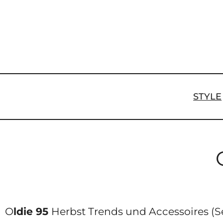
Zum
Inhalt
springen
STYLE
O
ldie 95
Herbst Trends und Accessoires (