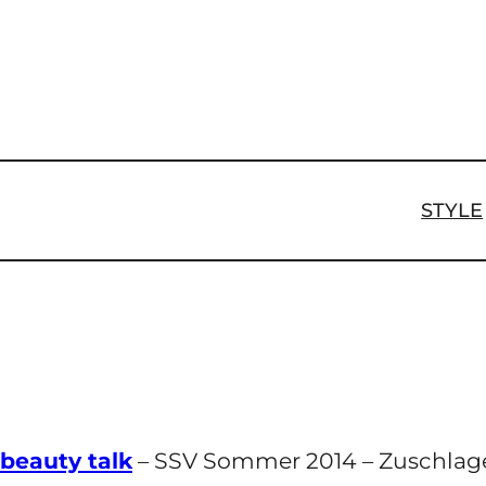
Zum
Inhalt
springen
STYLE
beauty talk
– SSV Sommer 2014 – Zuschlagen,