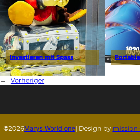
Investieren mit Spass
Portable
←
Vorheriger
©
2026
Marys World one
| Design by
mission