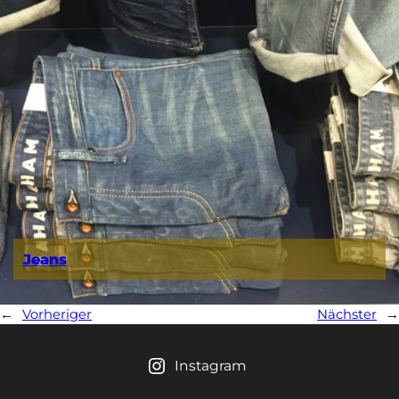
Jeans
←
Vorheriger
Nächster
→
Instagram