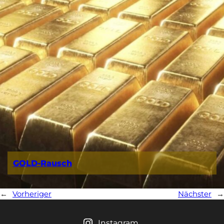
GOLD-Rausch
←
Vorheriger
Nächster
→
Instagram